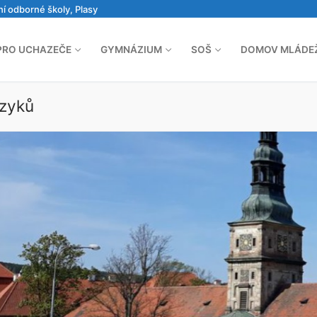
ní odborné školy, Plasy
PRO UCHAZEČE
GYMNÁZIUM
SOŠ
DOMOV MLÁDE
azyků