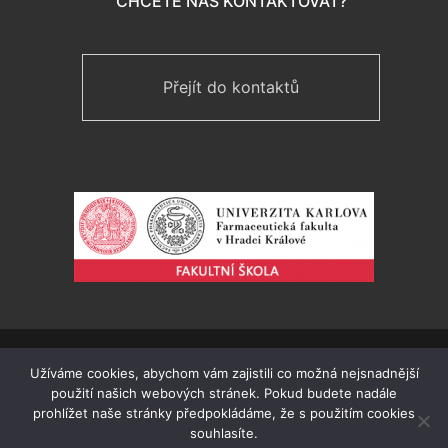
CHCETE NÁS KONTAKTOVAT?
Přejít do kontaktů
Pro Gymnázium a SOŠ Plasy vytvořil
Luboš Hubáček
v
Užíváme cookies, abychom vám zajistili co možná nejsnadnější
roce 2018. Webmaster Václav Jícha.
použití našich webových stránek. Pokud budete nadále
Prohlášení o přístupnosti
prohlížet naše stránky předpokládáme, že s použitím cookies
Mapa stránek
souhlasíte.