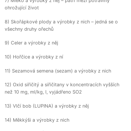
7) Mléko a výrobky z něj – patří mezi potraviny
ohrožující život
8) Skořápkové plody a výrobky z nich – jedná se o
všechny druhy ořechů
9) Celer a výrobky z něj
10) Hořčice a výrobky z ní
11) Sezamová semena (sezam) a výrobky z nich
12) Oxid siřičitý a siřičitany v koncentracích vyšších
než 10 mg, ml/kg, l, vyjádřeno SO2
13) Vlčí bob (LUPINA) a výrobky z něj
14) Měkkýši a výrobky z nich