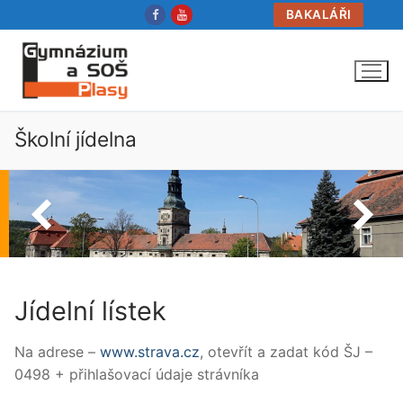
Přeskočit
BAKALÁŘI
na
obsah
Školní jídelna
Jídelní lístek
Na adrese –
www.strava.cz
, otevřít a zadat kód ŠJ –
0498 + přihlašovací údaje strávníka