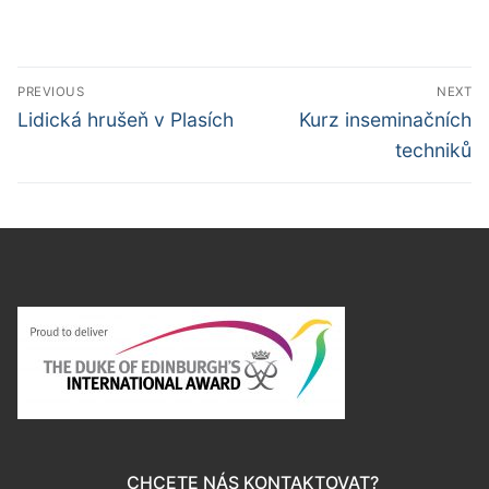
Navigace
PREVIOUS
NEXT
pro
Předchozí
Další
Lidická hrušeň v Plasích
Kurz inseminačních
příspěvek
příspěvek
příspěvek
techniků
CHCETE NÁS KONTAKTOVAT?