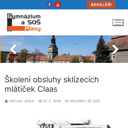
Přeskočit
BAKALÁŘI
na
obsah
Školení obsluhy sklízecích
mlátiček Claas
VÁCLAV JÍCHA
31. 3. 2019
NOVINKY ZE SOŠ