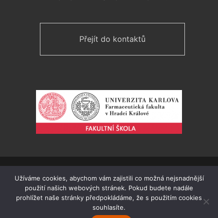
Přejít do kontaktů
Pro Gymnázium a SOŠ Plasy vytvořil
Luboš Hubáček
v
Užíváme cookies, abychom vám zajistili co možná nejsnadnější
roce 2018. Webmaster Václav Jícha.
použití našich webových stránek. Pokud budete nadále
Prohlášení o přístupnosti
prohlížet naše stránky předpokládáme, že s použitím cookies
souhlasíte.
Mapa stránek