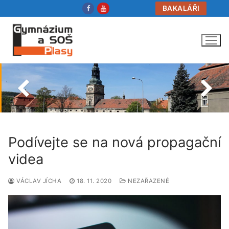
Přeskočit
BAKALÁŘI
na
obsah
Podívejte se na nová propagační
videa
VÁCLAV JÍCHA
18. 11. 2020
NEZAŘAZENÉ