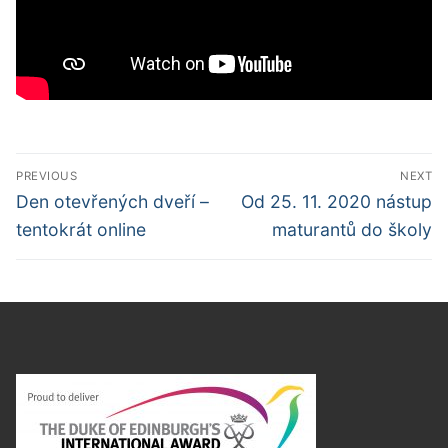
Navigace
PREVIOUS
NEXT
pro
Předchozí
Další
Den otevřených dveří –
Od 25. 11. 2020 nástup
příspěvek
příspěvek
příspěvek
tentokrát online
maturantů do školy