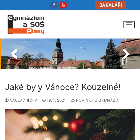
Přeskočit
BAKALÁŘI
na
obsah
Jaké byly Vánoce? Kouzelné!
VÁCLAV JÍCHA
19. 1. 2021
NOVINKY Z GYMNÁZIA