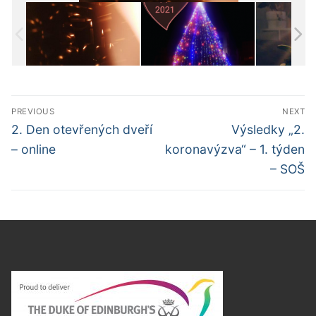
Navigace
PREVIOUS
NEXT
pro
Předchozí
Další
2. Den otevřených dveří
Výsledky „2.
příspěvek
příspěvek
příspěvek
– online
koronavýzva“ – 1. týden
– SOŠ