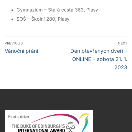
Gymnázium – Stará cesta 363, Plasy
SOŠ – Školní 280, Plasy
Navigace
PREVIOUS
NEXT
pro
Předchozí
Další
Vánoční přání
Den otevřených dveří –
příspěvek
příspěvek
příspěvek
ONLINE – sobota 21. 1.
2023