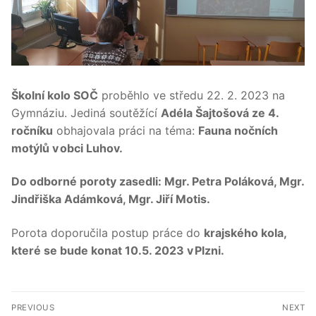
Školní kolo SOČ
proběhlo ve středu 22. 2. 2023 na
Gymnáziu. Jediná soutěžící
Adéla Šajtošová
ze 4.
ročníku
obhajovala práci na téma:
Fauna nočních
motýlů v obci Luhov.
Do odborné poroty zasedli: Mgr. Petra Poláková, Mgr.
Jindřiška Adámková, Mgr. Jiří Motis.
Porota doporučila postup práce do
krajského kola,
které se bude konat 10.5. 2023 v Plzni.
Navigace
PREVIOUS
NEXT