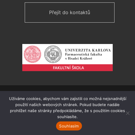
Přejít do kontaktů
Pro Gymnázium a SOŠ Plasy vytvořil
Luboš Hubáček
v
Užíváme cookies, abychom vám zajistili co možná nejsnadnější
roce 2018. Webmaster Václav Jícha.
použití našich webových stránek. Pokud budete nadále
Prohlášení o přístupnosti
prohlížet naše stránky předpokládáme, že s použitím cookies
souhlasíte.
Mapa stránek
Souhlasím