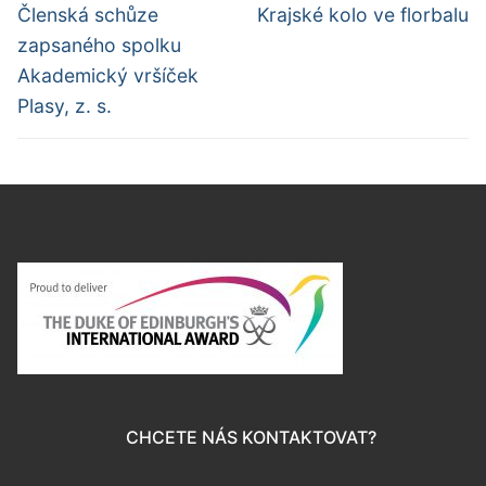
pro
Předchozí
Další
Členská schůze
Krajské kolo ve florbalu
příspěvek
příspěvek
příspěvek
zapsaného spolku
Akademický vršíček
Plasy, z. s.
CHCETE NÁS KONTAKTOVAT?