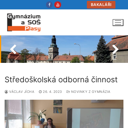
Přeskočit
BAKALÁŘI
na
obsah
Středoškolská odborná činnost
VÁCLAV JÍCHA
26. 4. 2023
NOVINKY Z GYMNÁZIA