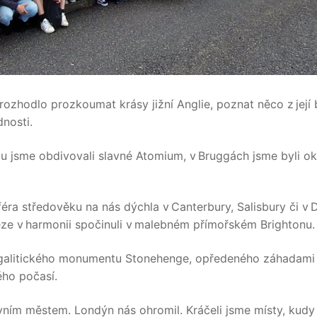
rozhodlo prozkoumat krásy jižní Anglie, poznat něco z její b
nosti.
lu jsme obdivovali slavné Atomium, v Bruggách jsme byli oko
sféra středověku na nás dýchla v Canterbury, Salisbury či v
e v harmonii spočinuli v malebném přímořském Brightonu.
litického monumentu Stonehenge, opředeného záhadami a
ého počasí.
ím městem. Londýn nás ohromil. Kráčeli jsme místy, kudy k