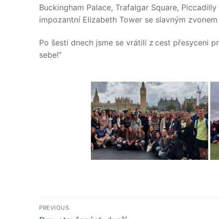
Buckingham Palace, Trafalgar Square, Piccadill
impozantní Elizabeth Tower se slavným zvonem
Po šesti dnech jsme se vrátili z cest přesyceni
sebe!“
Navigace
PREVIOUS