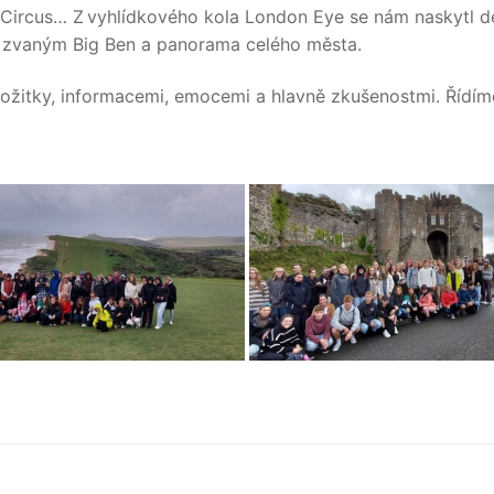
y Circus… Z vyhlídkového kola London Eye se nám naskytl 
 zvaným Big Ben a panorama celého města.
 prožitky, informacemi, emocemi a hlavně zkušenostmi. Říd