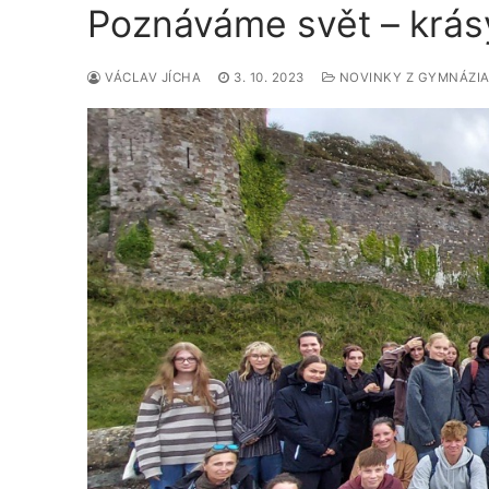
Poznáváme svět – krásy
VÁCLAV JÍCHA
3. 10. 2023
NOVINKY Z GYMNÁZI