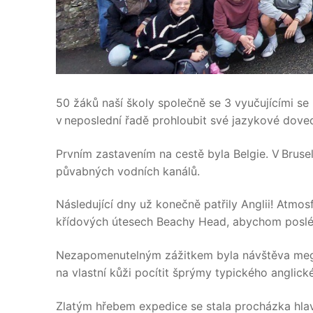
50 žáků naší školy společně se 3 vyučujícími se 
v neposlední řadě prohloubit své jazykové doved
Prvním zastavením na cestě byla Belgie. V Bruse
půvabných vodních kanálů.
Následující dny už konečně patřily Anglii! Atmo
křídových útesech Beachy Head, abychom posléz
Nezapomenutelným zážitkem byla návštěva mega
na vlastní kůži pocítit šprýmy typického anglick
Zlatým hřebem expedice se stala procházka hlavn