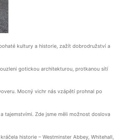
ohaté kultury a historie, zažít dobrodružství a
uzleni gotickou architekturou, protkanou sítí
 Doveru. Mocný vichr nás vzápětí prohnal po
 tajemstvími. Zde jsme měli možnost doslova
ráčela historie – Westminster Abbey, Whitehall,