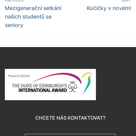
PREVIOUS
NEXT
pro
Předchozí
Další
Mezigenerační setkání
Kočičky v novém!
příspěvek
příspěvek
příspěvek
našich studentů se
seniory
CHCETE NÁS KONTAKTOVAT?