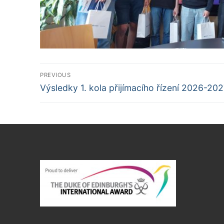
Navigace
PREVIOUS
Předchozí
pro
Výsledky 1. kola přijímacího řízení 2026-20
příspěvek
příspěvek