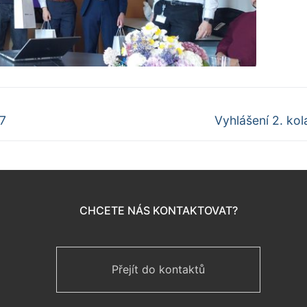
Další
27
Vyhlášení 2. kol
příspěvek
CHCETE NÁS KONTAKTOVAT?
Přejít do kontaktů