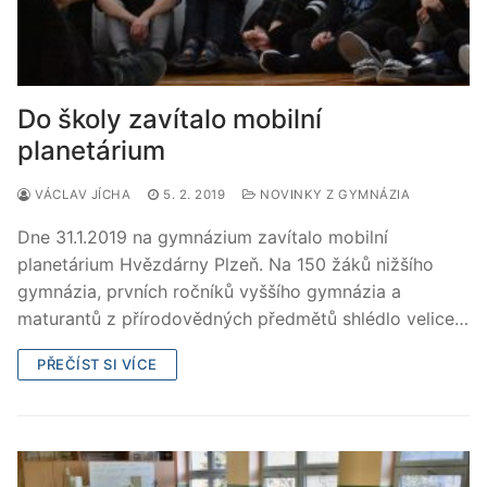
Do školy zavítalo mobilní
planetárium
VÁCLAV JÍCHA
5. 2. 2019
NOVINKY Z GYMNÁZIA
Dne 31.1.2019 na gymnázium zavítalo mobilní
planetárium Hvězdárny Plzeň. Na 150 žáků nižšího
gymnázia, prvních ročníků vyššího gymnázia a
maturantů z přírodovědných předmětů shlédlo velice…
PŘEČÍST SI VÍCE