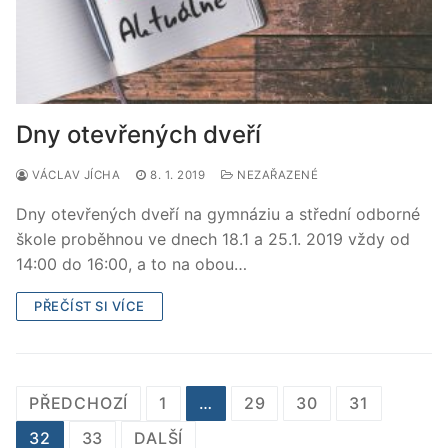
Dny otevřených dveří
VÁCLAV JÍCHA
8. 1. 2019
NEZAŘAZENÉ
Dny otevřených dveří na gymnáziu a střední odborné
škole proběhnou ve dnech 18.1 a 25.1. 2019 vždy od
14:00 do 16:00, a to na obou…
PŘEČÍST SI VÍCE
Stránkování
PŘEDCHOZÍ
1
…
29
30
31
příspěvků
32
33
DALŠÍ