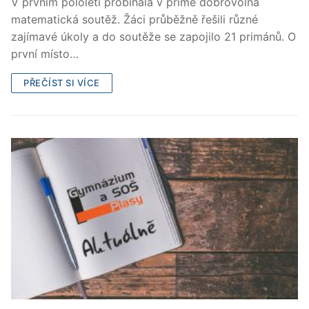
V prvním pololetí probíhala v primě dobrovolná
matematická soutěž. Žáci průběžně řešili různé
zajímavé úkoly a do soutěže se zapojilo 21 primánů. O
první místo…
PŘEČÍST SI VÍCE