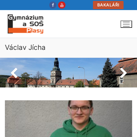
Přeskočit
BAKALÁŘI
na
obsah
Václav Jícha