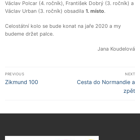
Václav Polcar (4. ročník), František Dobrý (3. ročník) a
Václav Urban (3. ročník) obsadila
1. místo
.
Celostátní kolo se bude konat na jaře 2020 a my
budeme držet palce.
Jana Koudelová
Navigace
PREVIOUS
NEXT
pro
Předchozí
Další
Zikmund 100
Cesta do Normandie a
příspěvek
příspěvek
příspěvek
zpět