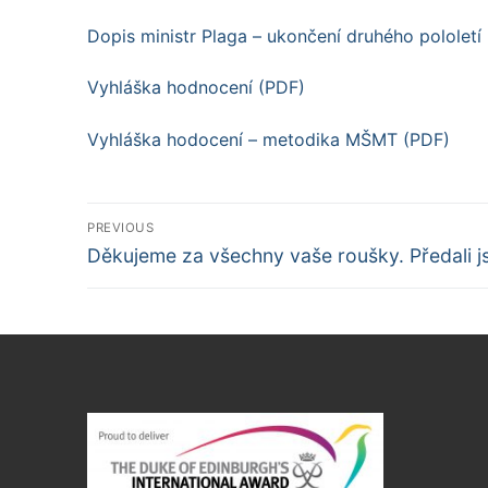
Dopis ministr Plaga – ukončení druhého pololet
Vyhláška hodnocení (PDF)
Vyhláška hodocení – metodika MŠMT (PDF)
Navigace
PREVIOUS
Předchozí
pro
Děkujeme za všechny vaše roušky. Předali 
příspěvek
příspěvek