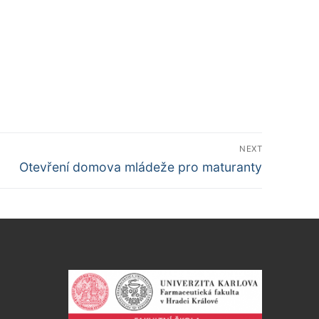
NEXT
Další
Otevření domova mládeže pro maturanty
příspěvek