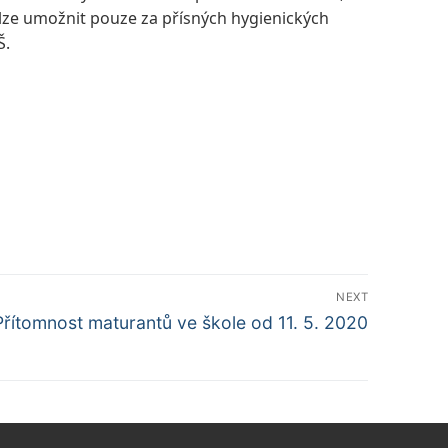
 lze umožnit pouze za přísných hygienických
Š.
NEXT
alší
Přítomnost maturantů ve škole od 11. 5. 2020
příspěvek