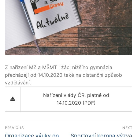
Z nařízení MZ a MŠMT i žáci nižšího gymnázia
přecházejí od 14.10.2020 také na distanční způsob
vzdělávání.
Nařízení vlády ČR, platné od
14.10.2020 (PDF)
Navigace
PREVIOUS
NEXT
pro
Předchozí
Další
Organizace výuky do
Sportovní korona výzva