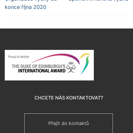
příspěvek
příspěvek
příspěvek
konce října 2020
CHCETE NÁS KONTAKTOVAT?
Přejít do kontaktů