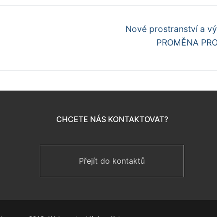
Další
Nové prostranství a v
příspěvek
PROMĚNA PRO
CHCETE NÁS KONTAKTOVAT?
Přejít do kontaktů