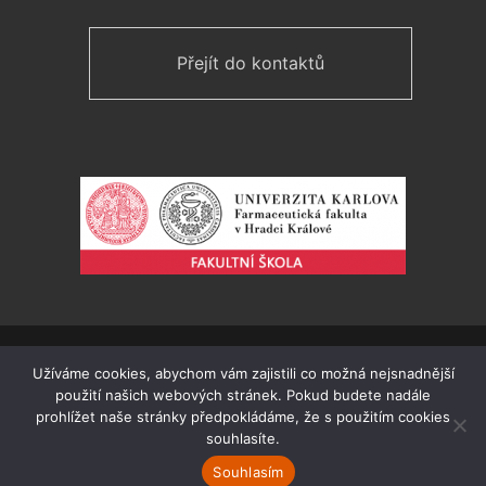
Přejít do kontaktů
Pro Gymnázium a SOŠ Plasy vytvořil
Luboš Hubáček
v
Užíváme cookies, abychom vám zajistili co možná nejsnadnější
roce 2018. Webmaster Václav Jícha.
použití našich webových stránek. Pokud budete nadále
Prohlášení o přístupnosti
prohlížet naše stránky předpokládáme, že s použitím cookies
souhlasíte.
Mapa stránek
Souhlasím