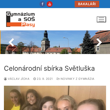
Přeskočit
BAKALÁŘI
na
obsah
Celonárodní sbírka Světluška
VÁCLAV JÍCHA
23. 9. 2021
NOVINKY Z GYMNÁZIA