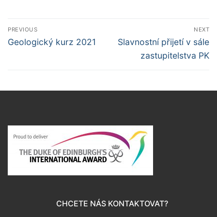
Navigace
PREVIOUS
NEXT
pro
Předchozí
Další
Geologický kurz 2021
Slavnostní přijetí v sále
příspěvek
příspěvek
příspěvek
zastupitelstva PK
CHCETE NÁS KONTAKTOVAT?