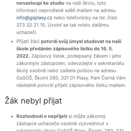
nenastoupí ke studiu
na naši školu, tuto
informaci neprodleně sdělí mailem na adresu
info@gsplasy.cz
nebo telefonicky na tel. číslo
373 32 21 15. Uvolní se tak místo dalšímu
uchazeči.
Přijatí žáci
potvrdí svůj úmysl studovat na naší
škole předáním zápisového lístku do 16. 5.
2022.
Zápisový lístek, podepsaný žákem i jeho
zákonným zástupcem, odevzdejte v sekretariátu
školy osobně nebo zašlete poštou na adresu
GaSOŠ, Školní 280, 331 01 Plasy. Paní Černá Vám
následně potvrdí přijetí zápisového lístku mailem.
Žák nebyl přijat
Rozhodnutí o nepřijetí
si může zákonný
zástupce uchazeče osobně vyzvednout v
sekretariátu školy GaSOŠ Plasy, Školní, 280, 331