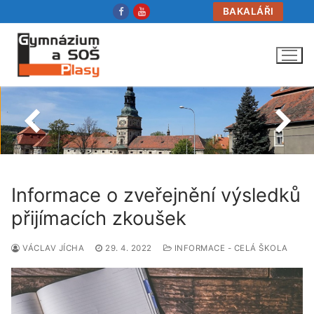
Přeskočit
BAKALÁŘI
na
obsah
Informace o zveřejnění výsledků
přijímacích zkoušek
VÁCLAV JÍCHA
29. 4. 2022
INFORMACE - CELÁ ŠKOLA