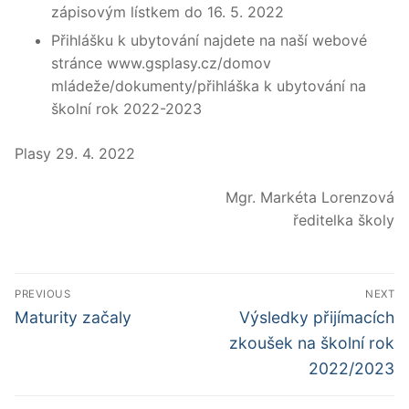
zápisovým lístkem do 16. 5. 2022
Přihlášku k ubytování najdete na naší webové
stránce www.gsplasy.cz/domov
mládeže/dokumenty/přihláška k ubytování na
školní rok 2022-2023
Plasy 29. 4. 2022
Mgr. Markéta Lorenzová
ředitelka školy
Navigace
PREVIOUS
NEXT
pro
Předchozí
Další
Maturity začaly
Výsledky přijímacích
příspěvek
příspěvek
příspěvek
zkoušek na školní rok
2022/2023