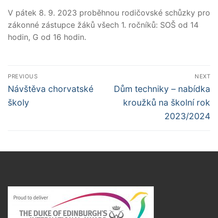
V pátek 8. 9. 2023 proběhnou rodičovské schůzky pro
zákonné zástupce žáků všech 1. ročníků: SOŠ od 14
hodin, G od 16 hodin.
Navigace
PREVIOUS
NEXT
pro
Předchozí
Další
Návštěva chorvatské
Dům techniky – nabídka
příspěvek
příspěvek
příspěvek
školy
kroužků na školní rok
2023/2024