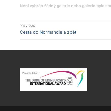
Není vybrán žádný galerie nebo galerie byla s
Navigace
PREVIOUS
Předchozí
pro
Cesta do Normandie a zpět
příspěvek
příspěvek