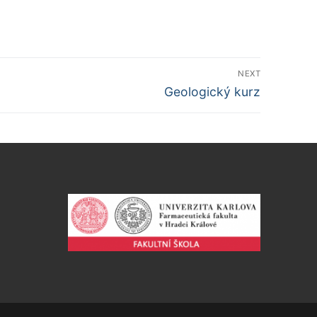
NEXT
Další
Geologický kurz
příspěvek