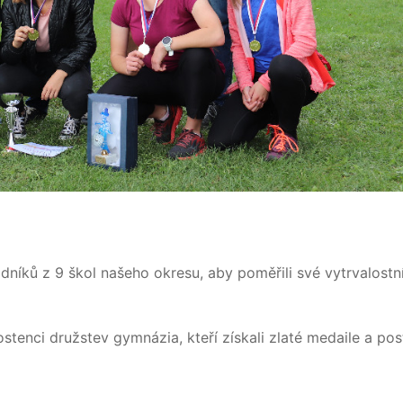
odníků z 9 škol našeho okresu, aby poměřili své vytrvalost
ostenci družstev gymnázia, kteří získali zlaté medaile a po